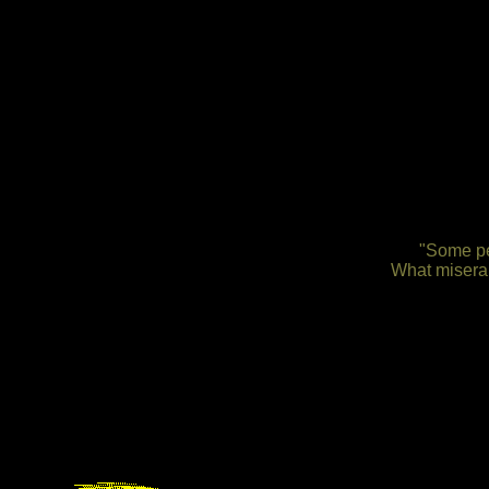
"Some pe
What miserab